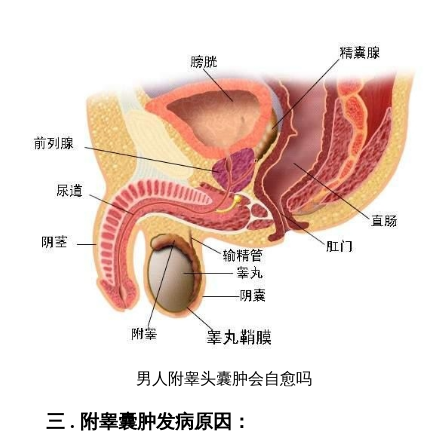
男人附睾头囊肿会自愈吗
三 . 附睾囊肿发病原因：