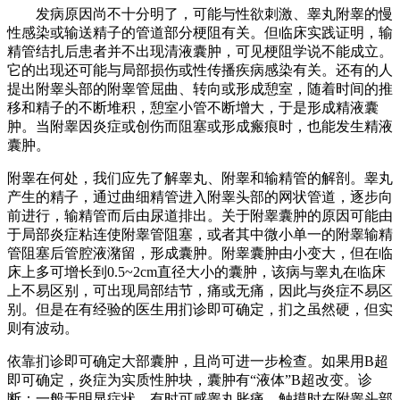
发病原因尚不十分明了，可能与性欲刺激、睾丸附睾的慢
性感染或输送精子的管道部分梗阻有关。但临床实践证明，输
精管结扎后患者并不出现清液囊肿，可见梗阻学说不能成立。
它的出现还可能与局部损伤或性传播疾病感染有关。还有的人
提出附睾头部的附睾管屈曲、转向或形成憩室，随着时间的推
移和精子的不断堆积，憩室小管不断增大，于是形成精液囊
肿。当附睾因炎症或创伤而阻塞或形成瘢痕时，也能发生精液
囊肿。
附睾在何处，我们应先了解睾丸、附睾和输精管的解剖。睾丸
产生的精子，通过曲细精管进入附睾头部的网状管道，逐步向
前进行，输精管而后由尿道排出。关于附睾囊肿的原因可能由
于局部炎症粘连使附睾管阻塞，或者其中微小单一的附睾输精
管阻塞后管腔液潴留，形成囊肿。附睾囊肿由小变大，但在临
床上多可增长到0.5~2cm直径大小的囊肿，该病与睾丸在临床
上不易区别，可出现局部结节，痛或无痛，因此与炎症不易区
别。但是在有经验的医生用扪诊即可确定，扪之虽然硬，但实
则有波动。
依靠扪诊即可确定大部囊肿，且尚可进一步检查。如果用B超
即可确定，炎症为实质性肿块，囊肿有“液体”B超改变。诊
断：一般无明显症状，有时可感睾丸胀痛。触摸时在附睾头部