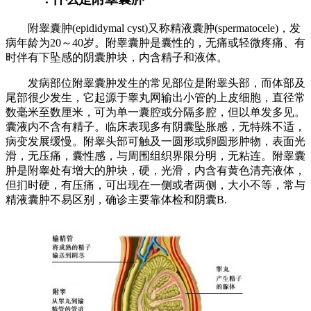
附睾囊肿(epididymal cyst)又称精液囊肿(spermatocele)，发
病年龄为20～40岁。附睾囊肿是囊性的，无痛或轻微疼痛、有
时伴有下坠感的阴囊肿块，内含精子和液体。
发病部位附睾囊肿发生的常见部位是附睾头部，而体部及
尾部很少发生，它起源于睾丸网输出小管的上皮细胞，直径常
数毫米至数厘米，可为单一囊腔或分隔多腔，但以单发多见。
囊液内不含有精子。临床表现多有阴囊坠胀感，无特殊不适，
病变发展缓慢。附睾头部可触及一圆形或卵圆形肿物，表面光
滑，无压痛，囊性感，与周围组织界限分明，无粘连。附睾囊
肿是附睾处有增大的肿块，硬，光滑，内含有黄色清亮液体，
但扪时硬，有压痛，可出现在一侧或者两侧，大小不等，常与
精液囊肿不易区别，确诊主要靠体检和阴囊B.