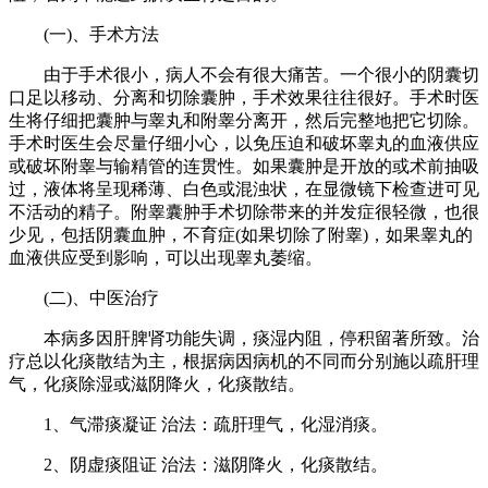
(一)、手术方法
由于手术很小，病人不会有很大痛苦。一个很小的阴囊切
口足以移动、分离和切除囊肿，手术效果往往很好。手术时医
生将仔细把囊肿与睾丸和附睾分离开，然后完整地把它切除。
手术时医生会尽量仔细小心，以免压迫和破坏睾丸的血液供应
或破坏附睾与输精管的连贯性。如果囊肿是开放的或术前抽吸
过，液体将呈现稀薄、白色或混浊状，在显微镜下检查进可见
不活动的精子。附睾囊肿手术切除带来的并发症很轻微，也很
少见，包括阴囊血肿，不育症(如果切除了附睾)，如果睾丸的
血液供应受到影响，可以出现睾丸萎缩。
(二)、中医治疗
本病多因肝脾肾功能失调，痰湿内阻，停积留著所致。治
疗总以化痰散结为主，根据病因病机的不同而分别施以疏肝理
气，化痰除湿或滋阴降火，化痰散结。
1、气滞痰凝证 治法：疏肝理气，化湿消痰。
2、阴虚痰阻证 治法：滋阴降火，化痰散结。