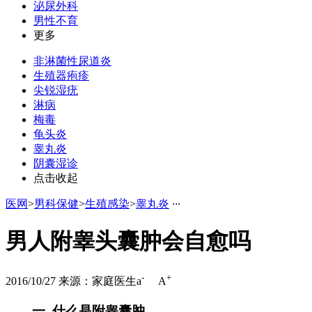
泌尿外科
男性不育
更多
非淋菌性尿道炎
生殖器疱疹
尖锐湿疣
淋病
梅毒
龟头炎
睾丸炎
阴囊湿诊
点击收起
医网
>
男科保健
>
生殖感染
>
睾丸炎
·
·
·
男人附睾头囊肿会自愈吗
-
+
2016/10/27
来源：家庭医生
a
A
一. 什么是附睾囊肿