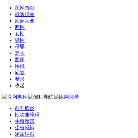
医网首页
就医指南
疾病大全
两性
女性
男性
母婴
老人
图库
快讯
问答
整形
收起
前列腺炎
性功能障碍
生殖整形
生殖感染
泌尿结石