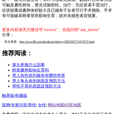
可触及囊性肿块，透光试验阳性。治疗：无症状者不需治疗，
症状较重或囊肿体积较大且已婚有子女者可行手术摘除。手术
有可能破坏附睾管而影响生育，故对未婚患者宜慎重。
更多内容请关注微信号“ewsos1”、在线问答“ask_doctor”
分享：
本文来源：
http://m.ew86.com/nk/nkszgr/nkgwy/20161027/1415472.html
推荐阅读：
睾丸疼痛怎么回事
附睾囊肿影响生育吗
男人急性前列腺炎有哪些危害
男人龟头炎的病因及预防方法
男性不育的原因及预防方法
触屏版
|
电脑版
医网
|
专家问答
|
男性
|
女性
|
网站地图
|
问答地图