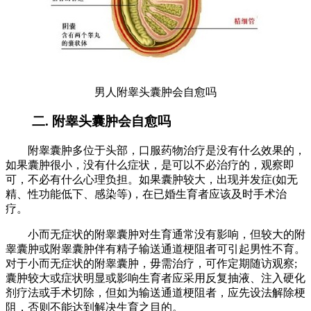
男人附睾头囊肿会自愈吗
二. 附睾头囊肿会自愈吗
附睾囊肿多位于头部，口服药物治疗是没有什么效果的，
如果囊肿很小，没有什么症状，是可以不必治疗的，观察即
可，不必有什么心理负担。如果囊肿较大，出现并发症(如无
精、性功能低下、感染等)，在已婚生育者应该及时手术治
疗。
小而无症状的附睾囊肿对生育通常没有影响，但较大的附
睾囊肿或附睾囊肿伴有精子输送通道梗阻者可引起男性不育。
对于小而无症状的附睾囊肿，毋需治疗，可作定期随访观察;
囊肿较大或症状明显或影响生育者应采用反复抽液、注入硬化
剂疗法或手术切除，但如为输送通道梗阻者，应先设法解除梗
阻，否则不能达到解决生育之目的。